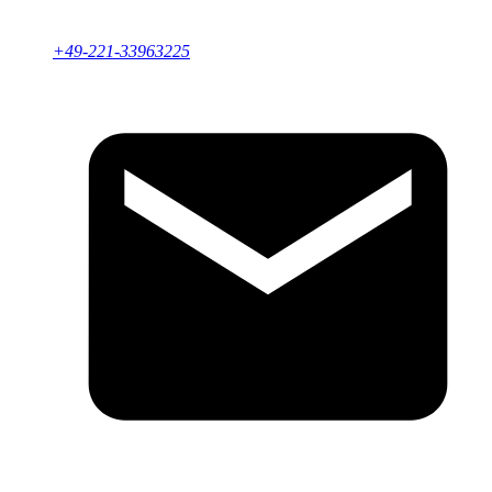
Partnerschaften und die Optimierung von Geschäftsprozessen.
Unsere Experten helfen Ihnen, maßgeschneiderte Strategien zu
entwickeln, um Ihr Geschäft weiterzuentwickeln und
+49-221-33963225
langfristigen Erfolg sicherzustellen.