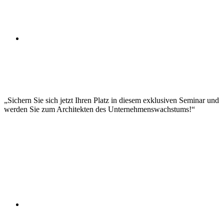
Projektmanagement im Business Development
Change Management Strategien
Stakeholder Kommunikation
Überwindung von Widerständen
Erfolgskontrolle und Nachhaltigkeit
Digitale Technologien und Trends
Digitale Geschäftsprozesse
Datengetriebene Entscheidungsfindung
Customer Journey Optimierung
Digital Leadership
Sichern Sie sich jetzt Ihren Platz in diesem exklusiven Seminar und
werden Sie zum Architekten des Unternehmenswachstums!