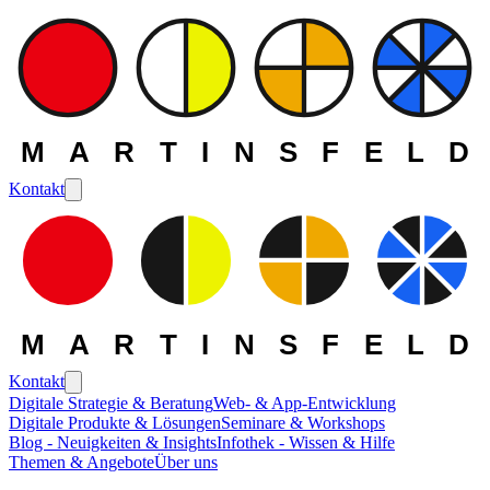
MARTINSFELD
Kontakt
MARTINSFELD
Kontakt
Digitale Strategie & Beratung
Web- & App-Entwicklung
Digitale Produkte & Lösungen
Seminare & Workshops
Die MARTINSFELD -
Blog - Neuigkeiten & Insights
Infothek - Wissen & Hilfe
Themen & Angebote
Über uns
Themen
>