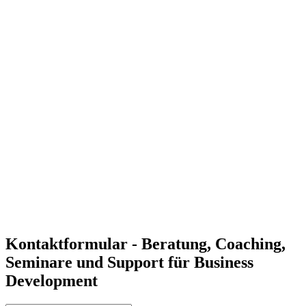
Erweiterung der Marktpräsenz
Gezielte Business-Development-Strategien ermöglichen es
Unternehmen, ihre Marktpräsenz zu erweitern und neue
Kunden zu gewinnen.
Strategische Partnerschaften und Innovation
Durch strategische Partnerschaften und innovative Ansätze
können Unternehmen nachhaltiges Wachstum erzielen.
Verbesserte Ressourcenallokation
Effiziente Ressourcenallokation und Zieldefinition helfen
dabei, die Geschäftsentwicklung gezielt zu steuern und
erfolgreich umzusetzen.
Individuelle Lösungen für Ihre Anforderungen
Unsere Experten entwickeln maßgeschneiderte Business-
Development-Strategien, die auf die spezifischen Bedürfnisse
Ihres Unternehmens zugeschnitten sind.
Kontaktformular - Beratung, Coaching,
Seminare und Support für Business
Development