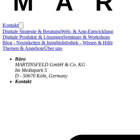
MAR
Kontakt
Digitale Strategie & Beratung
Web- & App-Entwicklung
Digitale Produkte & Lösungen
Seminare & Workshops
Blog - Neuigkeiten & Insights
Infothek - Wissen & Hilfe
Themen & Angebote
Über uns
Büro
MARTINSFELD GmbH & Co. KG
Im Mediapark 5
D - 50670 Köln, Germany
Kontakt