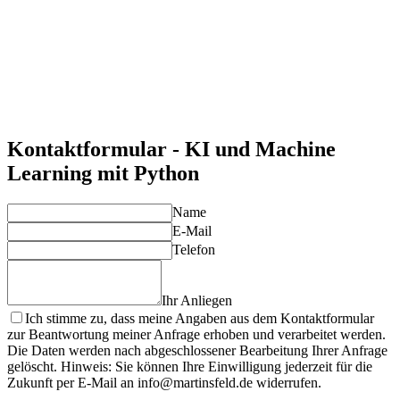
Praxisorientierte Schulungen
Unsere Schulungen vermitteln direkt anwendbares Wissen für
Ihre KI-Projekte.
Maßgeschneiderte Lösungen
Unsere Beratung und Unterstützung sind individuell auf Ihre
Anforderungen abgestimmt.
Langfristige Unterstützung
Profitieren Sie von kontinuierlicher Betreuung und
Optimierung Ihrer KI-Lösungen.
Kontaktformular - KI und Machine
Learning mit Python
Name
E-Mail
Telefon
Ihr Anliegen
Ich stimme zu, dass meine Angaben aus dem Kontaktformular
zur Beantwortung meiner Anfrage erhoben und verarbeitet werden.
Die Daten werden nach abgeschlossener Bearbeitung Ihrer Anfrage
gelöscht. Hinweis: Sie können Ihre Einwilligung jederzeit für die
Zukunft per E-Mail an info@martinsfeld.de widerrufen.