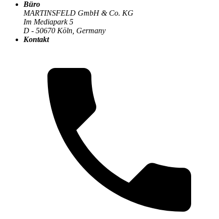
Büro
MARTINSFELD GmbH & Co. KG
Im Mediapark 5
Die MARTINSFELD-Infothek
>
Compliance & Datenschutz
:
D - 50670 Köln, Germany
Kontakt