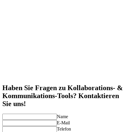
Fördern Sie die Kommunikation und Zusammenarbeit
innerhalb Ihrer Teams, unabhängig von ihrem Standort.
Zentrale Plattformen
Verwalten Sie Dokumente, Aufgaben und Kommunikation an
einem Ort, um den Überblick zu behalten und die Effizienz zu
steigern.
Echtzeit-Kommunikation
Mit Funktionen wie Chats und Videokonferenzen bleiben Ihre
Teams immer verbunden, auch bei verteilten Arbeitsplätzen.
Verbesserte Produktivität
Reduzieren Sie E-Mail-Verkehr und Zeitverluste durch
zentralisierte Kommunikations- und Projektmanagement-
Tools.
Sicherer Informationsaustausch
Dank moderner Sicherheitsprotokolle bleiben Ihre Daten und
Dokumente stets geschützt.
Haben Sie Fragen zu Kollaborations- &
Kommunikations-Tools? Kontaktieren
Sie uns!
Name
E-Mail
Telefon