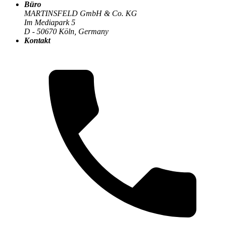
Büro
MARTINSFELD GmbH & Co. KG
Im Mediapark 5
Die MARTINSFELD-Infothek
>
Change Management &
D - 50670 Köln, Germany
Organisation
:
Kontakt