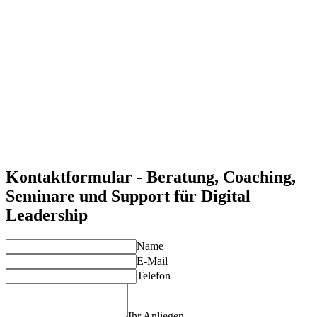
Mit unserer Unterstützung können Führungskräfte die digitale
Transformation erfolgreich gestalten und ihre Teams durch
Veränderungsprozesse führen.
Agile und innovative Unternehmenskultur
Digital Leadership fördert eine Kultur der Agilität und
Innovation, die Ihre Organisation zukunftssicher macht.
Stärkung der Führungskompetenzen
Durch gezielte Entwicklung digitaler Führungskompetenzen
steigern Sie die Motivation und Leistung Ihrer Teams.
Individuelle Lösungen für Ihre Anforderungen
Unsere Experten entwickeln maßgeschneiderte Lösungen, die
auf die spezifischen Bedürfnisse Ihrer Führungskräfte und
Unternehmensziele abgestimmt sind.
Kontaktformular - Beratung, Coaching,
Seminare und Support für Digital
Leadership
Name
E-Mail
Telefon
Ihr Anliegen