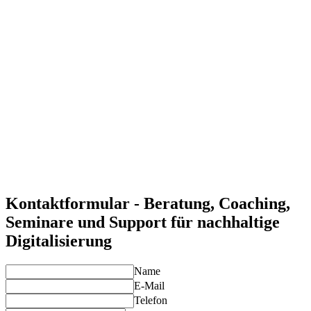
Reduzierung des Energieverbrauchs und Umweltschonung
Mit unserer Unterstützung können Sie nachhaltige
Digitalisierungsstrategien implementieren, die den
Energieverbrauch minimieren und die Umweltbelastung
senken.
Förderung einer zukunftssicheren IT-Infrastruktur
Unsere Experten helfen Ihnen, nachhaltige digitale Lösungen
zu integrieren, die langfristig Ressourcen und Kosten sparen.
Effiziente Anpassung an spezifische Anforderungen
Wir passen Ihre nachhaltigen Digitalisierungsstrategien an die
spezifischen Anforderungen Ihres Unternehmens an und
unterstützen bei der kontinuierlichen Optimierung.
Individuelle Lösungen für Ihre Anforderungen
Unsere Experten entwickeln maßgeschneiderte Lösungen für
eine nachhaltige digitale Transformation, die zu Ihren
Unternehmenszielen passen.
Kontaktformular - Beratung, Coaching,
Seminare und Support für nachhaltige
Digitalisierung
Name
E-Mail
Telefon