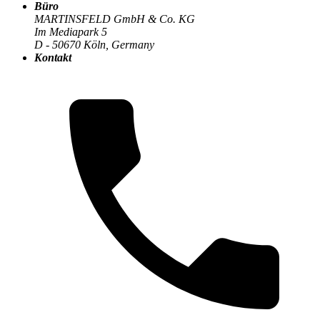
Büro
MARTINSFELD GmbH & Co. KG
Im Mediapark 5
Die MARTINSFELD-Infothek
>
Nachhaltigkeit & ESG
:
D - 50670 Köln, Germany
Kontakt