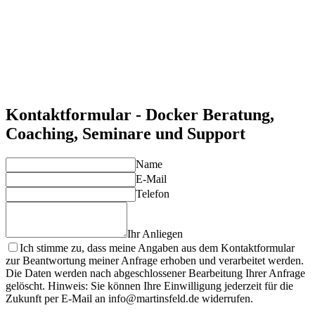
Prozesse automatisieren, um die Effizienz zu steigern.
Verbesserte Sicherheit und Isolation
Docker bietet isolierte Umgebungen, die die Sicherheit von
Anwendungen erhöhen und die Infrastruktur vor Konflikten
schützen.
Individuelle Lösungen für Ihre Anforderungen
Unsere Experten entwickeln maßgeschneiderte Docker-
Lösungen, die Ihre spezifischen Anforderungen optimal
abdecken.
Kontaktformular - Docker Beratung,
Coaching, Seminare und Support
Name
E-Mail
Telefon
Ihr Anliegen
Ich stimme zu, dass meine Angaben aus dem Kontaktformular
zur Beantwortung meiner Anfrage erhoben und verarbeitet werden.
Die Daten werden nach abgeschlossener Bearbeitung Ihrer Anfrage
gelöscht. Hinweis: Sie können Ihre Einwilligung jederzeit für die
Zukunft per E-Mail an info@martinsfeld.de widerrufen.