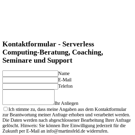
Ressourcennutzung optimiert.
Automatisierung und einfache Verwaltung
Serverless-Technologien ermöglichen automatisierte
Deployments und erleichtern die Verwaltung der Infrastruktur.
Individuelle Lösungen für Ihre Anforderungen
Unsere Experten entwickeln maßgeschneiderte Serverless-
Lösungen, die Ihre spezifischen Anforderungen optimal
abdecken und Ihre Projekte zum Erfolg führen.
Kontaktformular - Serverless
Computing-Beratung, Coaching,
Seminare und Support
Name
E-Mail
Telefon
Ihr Anliegen
Ich stimme zu, dass meine Angaben aus dem Kontaktformular
zur Beantwortung meiner Anfrage erhoben und verarbeitet werden.
Die Daten werden nach abgeschlossener Bearbeitung Ihrer Anfrage
gelöscht. Hinweis: Sie können Ihre Einwilligung jederzeit für die
Zukunft per E-Mail an info@martinsfeld.de widerrufen.