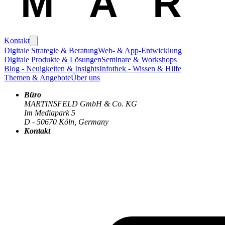
MAR
Kontakt
Digitale Strategie & Beratung
Web- & App-Entwicklung
Digitale Produkte & Lösungen
Seminare & Workshops
Blog - Neuigkeiten & Insights
Infothek - Wissen & Hilfe
Themen & Angebote
Über uns
Büro
MARTINSFELD GmbH & Co. KG
Im Mediapark 5
D - 50670 Köln, Germany
Kontakt