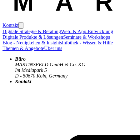
MAR
Kontakt
Digitale Strategie & Beratung
Web- & App-Entwicklung
Digitale Produkte & Lösungen
Seminare & Workshops
Blog - Neuigkeiten & Insights
Infothek - Wissen & Hilfe
Themen & Angebote
Über uns
Büro
MARTINSFELD GmbH & Co. KG
Im Mediapark 5
D - 50670 Köln, Germany
Kontakt