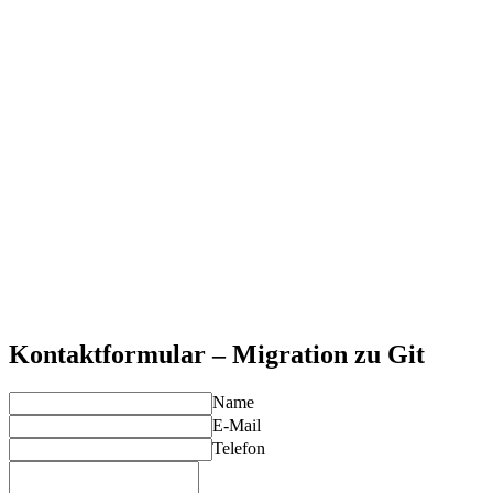
Nachsorge, Troubleshooting und Workflow-Finetuning nach
dem Go-Live.
Erhalt Ihrer Codehistorie
Wir stellen sicher, dass alle relevanten Informationen und
Commit-Daten übernommen werden.
Risikofreier Übergang
Durch Dry Runs, Tests und strukturierte Planung vermeiden
wir Produktivitätsverluste.
Git-Expertise
Unsere Berater:innen kennen Git bis ins Detail – technisch,
prozessual und teamorientiert.
Schneller Einstieg nach der Umstellung
Mit Schulungen, Dokumentationen und Coaching sorgen wir
für hohe Akzeptanz im Team.
Kontaktformular – Migration zu Git
Name
E-Mail
Telefon