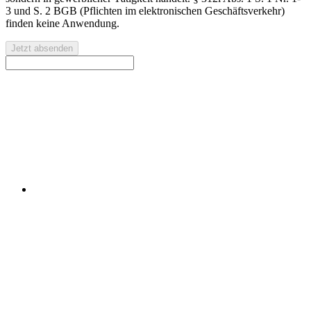
3 und S. 2 BGB (Pflichten im elektronischen Geschäftsverkehr)
finden keine Anwendung.
Jetzt absenden
Kontaktieren Sie uns für eine kostenlose Erstberatung oder
ein individuelles Angebot.