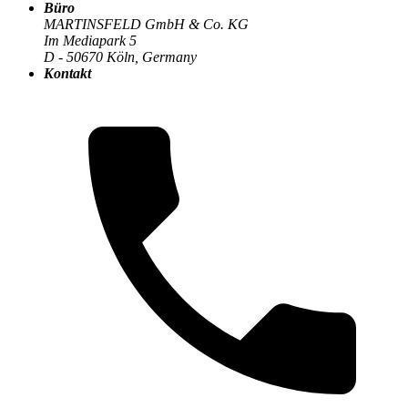
Büro
MARTINSFELD GmbH & Co. KG
Im Mediapark 5
D - 50670 Köln, Germany
Die MARTINSFELD-Infothek
>
DevOps & CI/CD
:
Kontakt