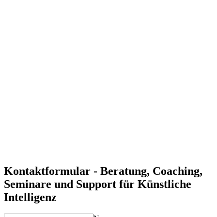
Effizientere Prozesse durch Automatisierung
KI kann Prozesse automatisieren und somit Zeit und
Ressourcen sparen und die Effizienz steigern.
Fundierte datengestützte Entscheidungen
Durch die Analyse großer Datenmengen mit KI-Methoden
können fundierte und datenbasierte Entscheidungen getroffen
werden.
Skalierbare und zukunftssichere Lösungen
Unsere maßgeschneiderten KI-Strategien unterstützen die
Skalierbarkeit und Zukunftsfähigkeit Ihrer Geschäftsprozesse.
Individuelle Lösungen für Ihre Anforderungen
Unsere Experten entwickeln maßgeschneiderte KI-Lösungen,
die genau auf Ihre Geschäftsziele und Herausforderungen
abgestimmt sind.
Kontaktformular - Beratung, Coaching,
Seminare und Support für Künstliche
Intelligenz