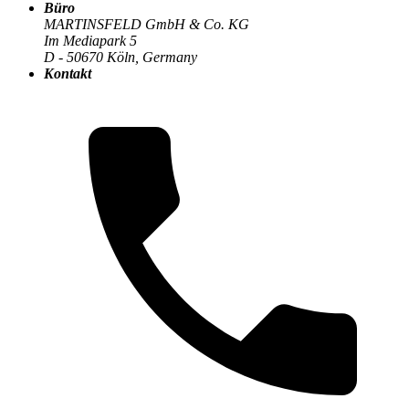
Büro
MARTINSFELD GmbH & Co. KG
Im Mediapark 5
Die MARTINSFELD-Infothek
>
Compliance & Datenschutz
:
D - 50670 Köln, Germany
Kontakt