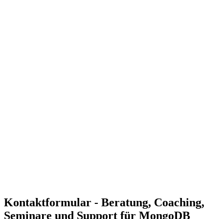
Wir schulen Ihre Mitarbeiter in Themen wie Aggregation
Framework, Sharding und Replikation.
Technische Unterstützung und Anpassung
Unterstützung bei der Optimierung Ihrer MongoDB-
Datenbanken und der Integration neuer Funktionen.
Flexibles Datenmodell
MongoDB erlaubt eine flexible und dokumentenorientierte
Datenmodellierung, die sich ideal für moderne Anwendungen
eignet.
Skalierbarkeit
Durch Funktionen wie Sharding ermöglicht MongoDB eine
nahtlose Skalierung, um mit wachsenden Datenanforderungen
Schritt zu halten.
Breite Unterstützung
MongoDB unterstützt zahlreiche Anwendungsfälle, von
Echtzeit-Analysen bis hin zu IoT-Anwendungen.
Langfristige Unterstützung und Optimierung
Wir begleiten Sie bei der kontinuierlichen Weiterentwicklung
und Optimierung Ihrer MongoDB-Datenbanken.
Kontaktformular - Beratung, Coaching,
Seminare und Support für MongoDB