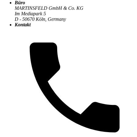
Büro
MARTINSFELD GmbH & Co. KG
Im Mediapark 5
Die MARTINSFELD-Infothek
>
Compliance & Datenschutz
:
D - 50670 Köln, Germany
Kontakt