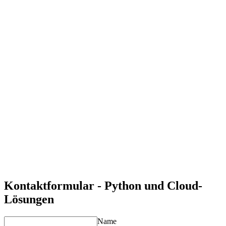
Technischer Support für Python in der Cloud
Erhalten Sie Unterstützung bei der Optimierung und
Skalierung Ihrer Python-basierten Cloud-Lösungen.
Flexibilität und Skalierbarkeit
Python bietet leistungsstarke Tools für die Automatisierung
und Verwaltung von Cloud-Umgebungen.
Praxisorientiertes Lernen
Unsere Schulungen und Workshops vermitteln direkt
anwendbares Wissen für Ihre Cloud-Projekte.
Maßgeschneiderte Lösungen
Unsere Beratung und Unterstützung sind individuell auf Ihre
Anforderungen abgestimmt.
Langfristige Unterstützung
Profitieren Sie von kontinuierlicher Betreuung und
Optimierung Ihrer Python-basierten Cloud-Lösungen.
Kontaktformular - Python und Cloud-
Lösungen
Name