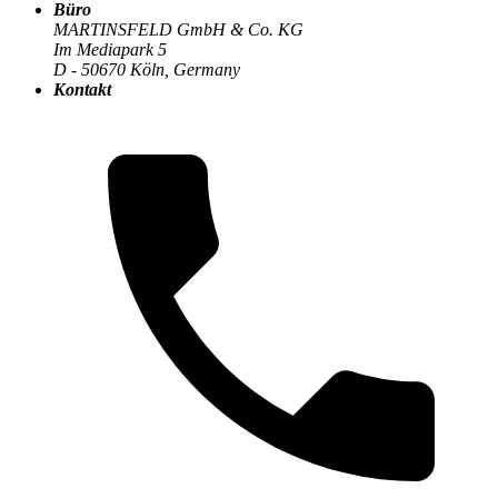
Büro
MARTINSFELD GmbH & Co. KG
Im Mediapark 5
Die MARTINSFELD-Infothek
>
Cloud & Infrastruktur
:
D - 50670 Köln, Germany
Kontakt