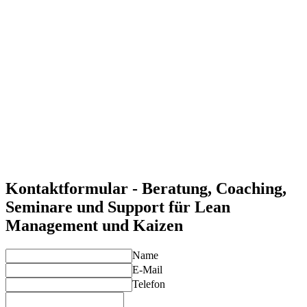
Durch die Anwendung von Lean- und Kaizen-Prinzipien
erreichen Unternehmen eine ständige Optimierung und
höhere Effizienz.
Reduktion von Verschwendung
Lean-Methoden helfen dabei, nicht-wertschöpfende
Aktivitäten zu identifizieren und zu eliminieren, was die
Produktivität steigert.
Erhöhung der Mitarbeiterbeteiligung
Kaizen fördert eine Kultur der kontinuierlichen Verbesserung
und stärkt das Engagement der Mitarbeiter im
Verbesserungsprozess.
Individuelle Lösungen für Ihre Anforderungen
Unsere Experten entwickeln maßgeschneiderte Lean- und
Kaizen-Strategien, die auf die spezifischen Bedürfnisse Ihres
Unternehmens zugeschnitten sind.
Kontaktformular - Beratung, Coaching,
Seminare und Support für Lean
Management und Kaizen
Name
E-Mail
Telefon