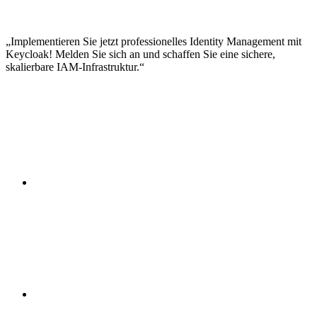
Capacity Planning und Sizing
Upgrade-Strategien und Versionsmigration
Troubleshooting und Debugging-Techniken
Implementieren Sie jetzt professionelles Identity Management mit
Keycloak! Melden Sie sich an und schaffen Sie eine sichere,
skalierbare IAM-Infrastruktur.