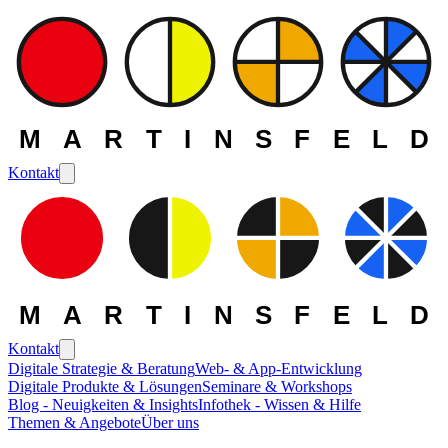
MARTINSFELD
Kontakt
MARTINSFELD
Kontakt
Digitale Strategie & Beratung
Web- & App-Entwicklung
Digitale Produkte & Lösungen
Seminare & Workshops
Die MARTINSFELD -
Blog - Neuigkeiten & Insights
Infothek - Wissen & Hilfe
Themen & Angebote
Über uns
Themen
>
Open Source
>