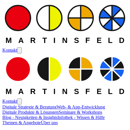
MARTINSFELD
Kontakt
MARTINSFELD
Kontakt
Digitale Strategie & Beratung
Web- & App-Entwicklung
Digitale Produkte & Lösungen
Seminare & Workshops
Die MARTINSFELD -
Blog - Neuigkeiten & Insights
Infothek - Wissen & Hilfe
Themen & Angebote
Über uns
Leistungen
>