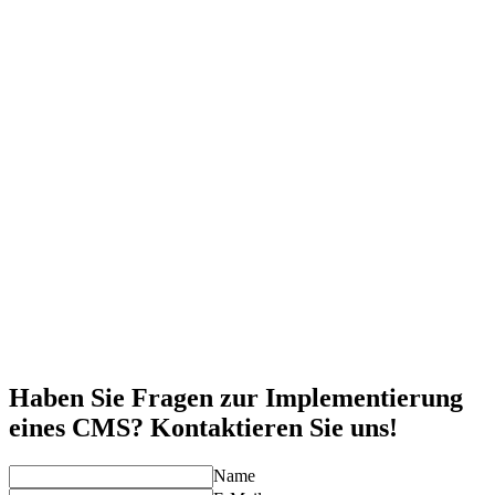
Einfache Verwaltung
Aktualisieren Sie Ihre Website-Inhalte schnell und ohne
technische Vorkenntnisse.
Flexibilität & Skalierbarkeit
Passen Sie Ihre Website an neue Anforderungen an und
erweitern Sie sie mit zusätzlichen Funktionen.
SEO-freundlich
Nutzen Sie integrierte SEO-Tools, um Ihre Sichtbarkeit in
Suchmaschinen zu verbessern.
Kostenersparnis
Sparen Sie Zeit und Geld, indem Sie Inhalte intern verwalten,
ohne externe Entwickler hinzuziehen zu müssen.
Mehrsprachigkeit & Erweiterbarkeit
Erstellen Sie problemlos mehrsprachige Websites oder fügen
Sie neue Funktionen hinzu, wenn Ihr Unternehmen wächst.
Haben Sie Fragen zur Implementierung
eines CMS? Kontaktieren Sie uns!
Name