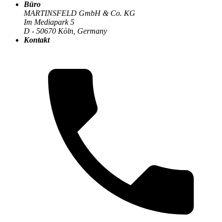
Büro
MARTINSFELD GmbH & Co. KG
Im Mediapark 5
Der MARTINSFELD-Blog
>
Backend & APIs
:
D - 50670 Köln, Germany
Kontakt