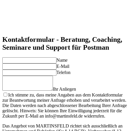
Tests.
Integration in bestehende Workflows
Postman lässt sich problemlos in CI/CD-Pipelines und andere
Entwicklungstools integrieren.
Langfristige Unterstützung und Optimierung
Wir begleiten Sie bei der kontinuierlichen Weiterentwicklung
und Optimierung Ihrer Postman-Umgebungen.
Kontaktformular - Beratung, Coaching,
Seminare und Support für Postman
Name
E-Mail
Telefon
Ihr Anliegen
Ich stimme zu, dass meine Angaben aus dem Kontaktformular
zur Beantwortung meiner Anfrage erhoben und verarbeitet werden.
Die Daten werden nach abgeschlossener Bearbeitung Ihrer Anfrage
gelöscht. Hinweis: Sie können Ihre Einwilligung jederzeit für die
Zukunft per E-Mail an info@martinsfeld.de widerrufen.
Das Angebot von MARTINSFELD richtet sich ausschließlich an