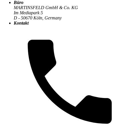
Büro
MARTINSFELD GmbH & Co. KG
Im Mediapark 5
Die MARTINSFELD-Infothek
>
DevOps & CI/CD
:
D - 50670 Köln, Germany
Kontakt