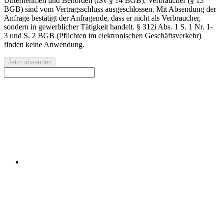
Unternehmen und Behörden (iSv § 14 BGB). Verbraucher (§ 13
BGB) sind vom Vertragsschluss ausgeschlossen. Mit Absendung der
Anfrage bestätigt der Anfragende, dass er nicht als Verbraucher,
sondern in gewerblicher Tätigkeit handelt. § 312i Abs. 1 S. 1 Nr. 1-
3 und S. 2 BGB (Pflichten im elektronischen Geschäftsverkehr)
finden keine Anwendung.
Jetzt absenden
Kontaktieren Sie uns für eine kostenlose Erstberatung oder
ein individuelles Angebot.