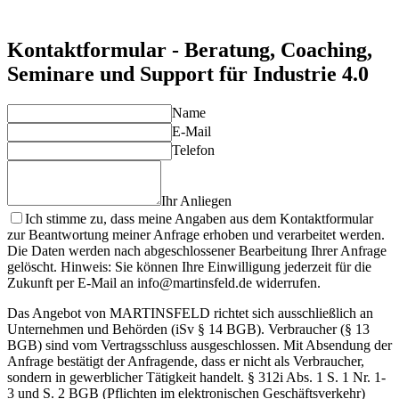
Individuelle Lösungen für Ihre Anforderungen
Unsere Experten entwickeln maßgeschneiderte Ansätze für
Industrie 4.0, die zu Ihren Unternehmenszielen passen.
Kontaktformular - Beratung, Coaching,
Seminare und Support für Industrie 4.0
Name
E-Mail
Telefon
Ihr Anliegen
Ich stimme zu, dass meine Angaben aus dem Kontaktformular
zur Beantwortung meiner Anfrage erhoben und verarbeitet werden.
Die Daten werden nach abgeschlossener Bearbeitung Ihrer Anfrage
gelöscht. Hinweis: Sie können Ihre Einwilligung jederzeit für die
Zukunft per E-Mail an info@martinsfeld.de widerrufen.
Das Angebot von MARTINSFELD richtet sich ausschließlich an
Unternehmen und Behörden (iSv § 14 BGB). Verbraucher (§ 13
BGB) sind vom Vertragsschluss ausgeschlossen. Mit Absendung der
Anfrage bestätigt der Anfragende, dass er nicht als Verbraucher,
sondern in gewerblicher Tätigkeit handelt. § 312i Abs. 1 S. 1 Nr. 1-
3 und S. 2 BGB (Pflichten im elektronischen Geschäftsverkehr)