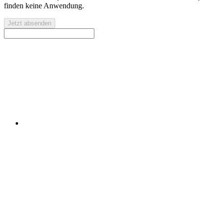
finden keine Anwendung.
Jetzt absenden
Kontaktieren Sie uns für eine kostenlose Erstberatung oder
ein individuelles Angebot.