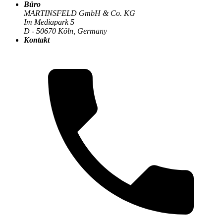
Büro
MARTINSFELD GmbH & Co. KG
Im Mediapark 5
Die MARTINSFELD-Infothek
>
Digitale Transformation
:
D - 50670 Köln, Germany
Kontakt