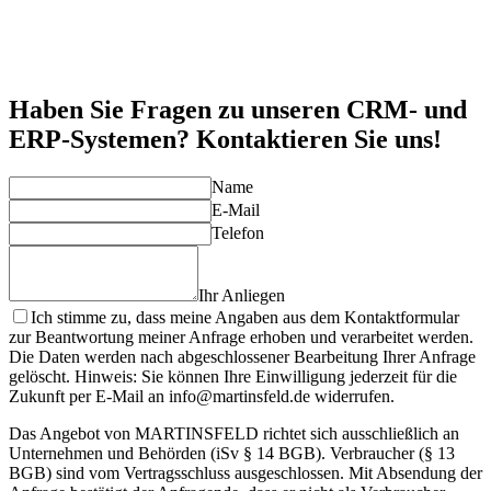
datenbasierte Entscheidungen.
Skalierbarkeit
Unsere CRM- und ERP-Systeme sind flexibel und skalierbar,
um mit Ihrem Unternehmen zu wachsen und sich an neue
Anforderungen anzupassen.
Haben Sie Fragen zu unseren CRM- und
ERP-Systemen? Kontaktieren Sie uns!
Name
E-Mail
Telefon
Ihr Anliegen
Ich stimme zu, dass meine Angaben aus dem Kontaktformular
zur Beantwortung meiner Anfrage erhoben und verarbeitet werden.
Die Daten werden nach abgeschlossener Bearbeitung Ihrer Anfrage
gelöscht. Hinweis: Sie können Ihre Einwilligung jederzeit für die
Zukunft per E-Mail an info@martinsfeld.de widerrufen.
Das Angebot von MARTINSFELD richtet sich ausschließlich an
Unternehmen und Behörden (iSv § 14 BGB). Verbraucher (§ 13
BGB) sind vom Vertragsschluss ausgeschlossen. Mit Absendung der