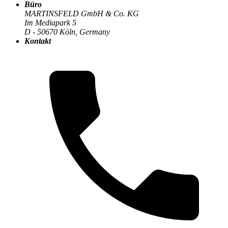
Büro
MARTINSFELD GmbH & Co. KG
Im Mediapark 5
Die MARTINSFELD-Infothek
>
Digitale Transformation
:
D - 50670 Köln, Germany
Kontakt