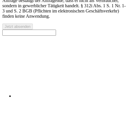
Anfrage bestätigt der Anfragende, dass er nicht als Verbraucher,
sondern in gewerblicher Tätigkeit handelt. § 312i Abs. 1 S. 1 Nr. 1-
3 und S. 2 BGB (Pflichten im elektronischen Geschäftsverkehr)
finden keine Anwendung.
Jetzt absenden
Kontaktieren Sie uns jetzt oder erfahren Sie mehr über unsere
CRM- und ERP-Implementierungslösungen.