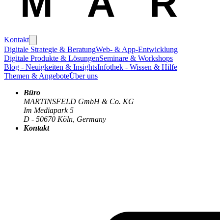
MAR
Kontakt
Digitale Strategie & Beratung
Web- & App-Entwicklung
Digitale Produkte & Lösungen
Seminare & Workshops
Blog - Neuigkeiten & Insights
Infothek - Wissen & Hilfe
Themen & Angebote
Über uns
Büro
MARTINSFELD GmbH & Co. KG
Im Mediapark 5
D - 50670 Köln, Germany
Kontakt