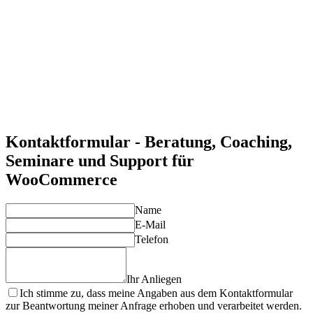
WooCommerce ermöglicht eine einfache Verbindung mit
Ihrer bestehenden WordPress-Website.
Flexibilität und Anpassungsfähigkeit
Unsere Experten helfen Ihnen, WooCommerce individuell an
Ihre Geschäftsanforderungen anzupassen.
Große Auswahl an Plugins
Mit einer Vielzahl von Erweiterungen können Sie Ihren Shop
um zusätzliche Funktionen erweitern.
Langfristige Unterstützung und Optimierung
Wir begleiten Sie bei der kontinuierlichen Weiterentwicklung
und Optimierung Ihres WooCommerce-Shops.
Kontaktformular - Beratung, Coaching,
Seminare und Support für
WooCommerce
Name
E-Mail
Telefon
Ihr Anliegen
Ich stimme zu, dass meine Angaben aus dem Kontaktformular
zur Beantwortung meiner Anfrage erhoben und verarbeitet werden.