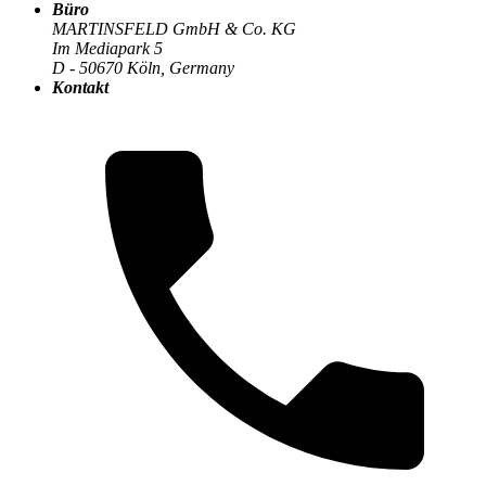
Büro
MARTINSFELD GmbH & Co. KG
Im Mediapark 5
Die MARTINSFELD-Infothek
>
E-Commerce
:
D - 50670 Köln, Germany
Kontakt