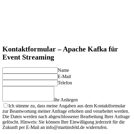
Echtzeit-Datenverarbeitung
Niedrige Latenz und hoher Durchsatz für zeitkritische
Anwendungen und Streaming-Analytics.
Resiliente Architektur
Eingebaute Replikation, Fault-Tolerance und Disaster
Recovery für höchste Verfügbarkeit.
Flexible Integration
Umfangreiches Ökosystem mit Connectors für Datenbanken,
Cloud-Services und Analytics-Tools.
Kontaktformular – Apache Kafka für
Event Streaming
Name
E-Mail
Telefon
Ihr Anliegen
Ich stimme zu, dass meine Angaben aus dem Kontaktformular
zur Beantwortung meiner Anfrage erhoben und verarbeitet werden.
Die Daten werden nach abgeschlossener Bearbeitung Ihrer Anfrage
gelöscht. Hinweis: Sie können Ihre Einwilligung jederzeit für die
Zukunft per E-Mail an info@martinsfeld.de widerrufen.