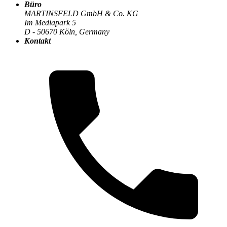
Büro
MARTINSFELD GmbH & Co. KG
Im Mediapark 5
Die MARTINSFELD-Infothek
>
E-Commerce
:
D - 50670 Köln, Germany
Kontakt