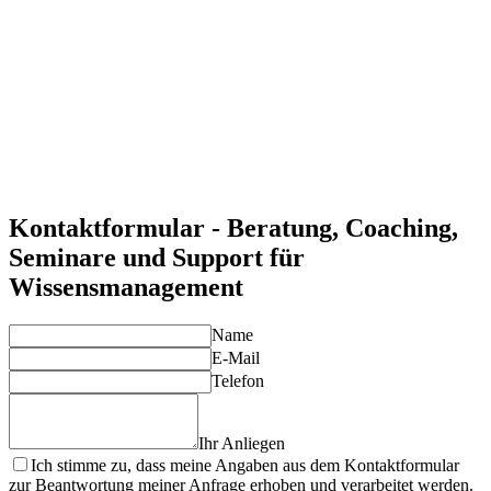
optimal zu nutzen und den Wissenstransfer zu fördern.
Förderung der Unternehmenskultur
Eine starke Wissenskultur stärkt die Zusammenarbeit und das
Engagement der Mitarbeiter.
Reduktion von Wissensverlusten
Strukturierte Wissensmanagement-Prozesse minimieren
Wissensverluste und unterstützen kontinuierliches Lernen.
Individuelle Lösungen für Ihre Anforderungen
Unsere Experten entwickeln maßgeschneiderte
Wissensmanagement-Strategien, die auf die spezifischen
Bedürfnisse Ihres Unternehmens abgestimmt sind.
Kontaktformular - Beratung, Coaching,
Seminare und Support für
Wissensmanagement
Name
E-Mail
Telefon
Ihr Anliegen
Ich stimme zu, dass meine Angaben aus dem Kontaktformular
zur Beantwortung meiner Anfrage erhoben und verarbeitet werden.