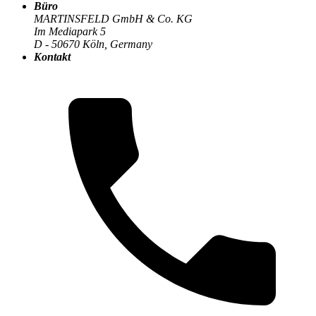
Büro
MARTINSFELD GmbH & Co. KG
Im Mediapark 5
Die MARTINSFELD-Infothek
>
Digitale Transformation
:
D - 50670 Köln, Germany
Kontakt