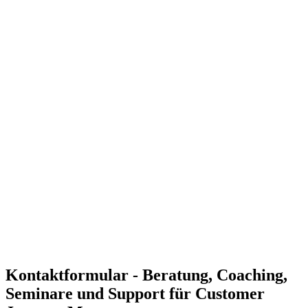
Verbesserung der Kundenzufriedenheit und Kundenbindung
Mit unserer Unterstützung können Sie positive
Kundenerlebnisse schaffen und die Loyalität Ihrer Kunden
stärken.
Förderung einer kundenorientierten Unternehmenskultur
Customer Journey Management unterstützt eine Kultur der
Wertschätzung und Kundenorientierung, die langfristige
Kundenbeziehungen fördert.
Effiziente Anpassung der Customer Journey an spezifische
Anforderungen
Wir passen die Customer Journey an die spezifischen
Bedürfnisse Ihrer Kunden an und unterstützen bei der
kontinuierlichen Verbesserung.
Individuelle Lösungen für Ihre Anforderungen
Unsere Experten entwickeln maßgeschneiderte Ansätze für
Customer Journey Management, die zu Ihren
Unternehmenszielen passen.
Kontaktformular - Beratung, Coaching,
Seminare und Support für Customer