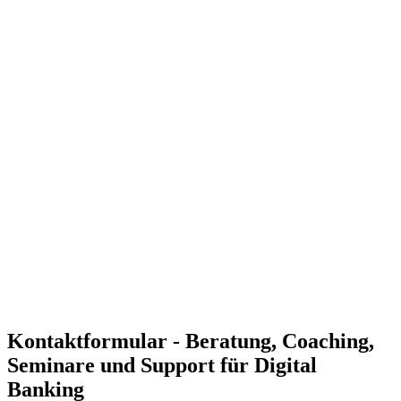
Erhöhte Effizienz und Kundenzufriedenheit
Mit unserer Unterstützung können Sie Ihre Bankprozesse
digitalisieren und an die Bedürfnisse moderner Kunden
anpassen, um die Kundenzufriedenheit zu steigern.
Förderung einer zukunftsorientierten Bankstrategie
Unsere Experten helfen Ihnen, Digital Banking-Lösungen zu
implementieren, die Ihre Dienstleistungen effizienter und
kundenfreundlicher machen.
Effiziente Anpassung von Bankprozessen an spezifische
Anforderungen
Wir passen Ihre Digital Banking-Strategien an die
spezifischen Anforderungen Ihrer Bank an und unterstützen
bei der kontinuierlichen Optimierung.
Individuelle Lösungen für Ihre Anforderungen
Unsere Experten entwickeln maßgeschneiderte Ansätze für
Digital Banking, die zu Ihren Zielen und Kundenbedürfnissen
passen.
Kontaktformular - Beratung, Coaching,
Seminare und Support für Digital
Banking