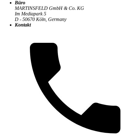
Büro
MARTINSFELD GmbH & Co. KG
Im Mediapark 5
Die MARTINSFELD-Infothek
>
Microsoft 365 &
D - 50670 Köln, Germany
Kollaboration
:
Kontakt