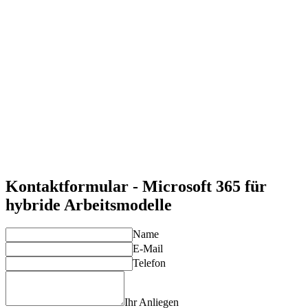
Förderung der Zusammenarbeit
Mit Microsoft 365 verbessern Sie die Zusammenarbeit in
hybriden Teams und steigern die Effizienz.
Flexibilität und Skalierbarkeit
Passen Sie Ihre Arbeitsumgebung flexibel an die Bedürfnisse
Ihrer Teams an.
Sicheres Arbeiten
Schützen Sie Ihre Daten und stellen Sie Compliance sicher -
unabhängig vom Arbeitsort.
Individuelle Lösungen
Wir entwickeln maßgeschneiderte Lösungen, die perfekt zu
Ihrem Unternehmen passen.
Kontaktformular - Microsoft 365 für
hybride Arbeitsmodelle
Name
E-Mail
Telefon
Ihr Anliegen