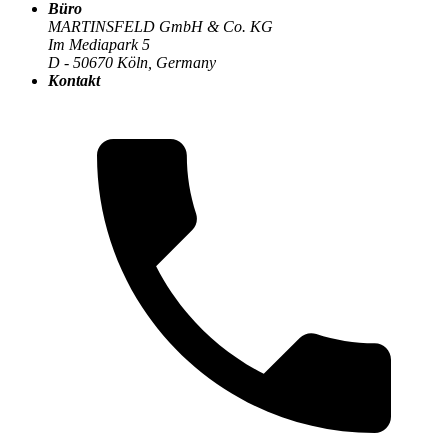
Büro
MARTINSFELD GmbH & Co. KG
Im Mediapark 5
Die MARTINSFELD-Infothek
>
Prozessautomatisierung
:
D - 50670 Köln, Germany
Kontakt