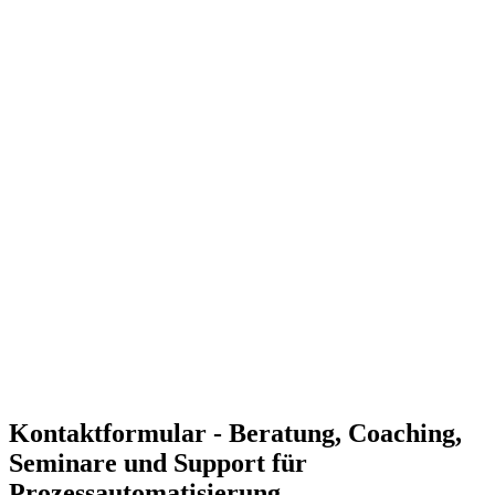
von Automatisierungsprojekten zur Sicherstellung des
Erfolgs.
Effizienzsteigerung und Kostenreduktion
Automatisierung hilft, manuelle Aufgaben zu reduzieren und
Prozesse effizienter zu gestalten, wodurch Zeit und Kosten
gespart werden.
Verbesserte Genauigkeit und Qualität
Automatisierte Prozesse minimieren Fehler und sorgen für
gleichbleibende Qualität in den Abläufen.
Skalierbare Prozesse
Mit Automatisierung können Sie Ihre Prozesse skalieren und
flexibel auf Unternehmenswachstum reagieren.
Individuelle Lösungen für Ihre Anforderungen
Unsere Experten entwickeln maßgeschneiderte
Automatisierungslösungen, die genau auf Ihre
Unternehmensbedürfnisse zugeschnitten sind.
Kontaktformular - Beratung, Coaching,
Seminare und Support für
Prozessautomatisierung