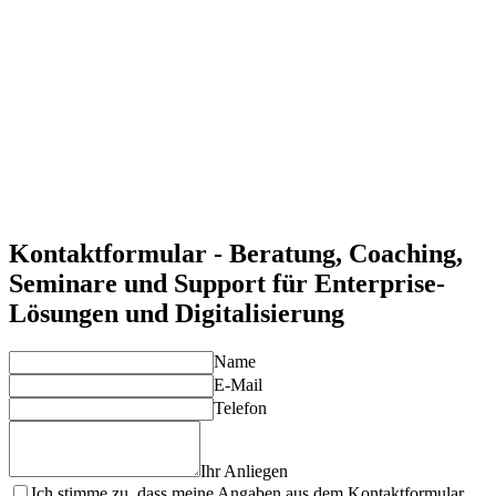
Optimierung von Geschäftsprozessen
Mit unseren Lösungen digitalisieren Sie Prozesse und steigern
die Effizienz in Ihrem Unternehmen.
Skalierbare Unternehmenslösungen
Unsere Experten helfen Ihnen, Enterprise-Lösungen zu
implementieren, die mit Ihrem Unternehmen wachsen.
Fundierte Strategien für die digitale Transformation
Wir unterstützen Sie bei der Entwicklung von Strategien, die
langfristige Wettbewerbsvorteile sichern.
Langfristige Unterstützung und Weiterentwicklung
Wir begleiten Sie bei der kontinuierlichen Optimierung und
Erweiterung Ihrer digitalen Lösungen.
Kontaktformular - Beratung, Coaching,
Seminare und Support für Enterprise-
Lösungen und Digitalisierung
Name
E-Mail
Telefon
Ihr Anliegen
Ich stimme zu, dass meine Angaben aus dem Kontaktformular