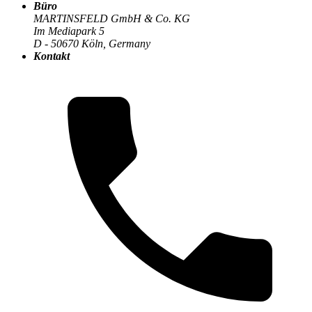
Büro
MARTINSFELD GmbH & Co. KG
Im Mediapark 5
Die MARTINSFELD-Infothek
>
Change Management &
D - 50670 Köln, Germany
Organisation
:
Kontakt