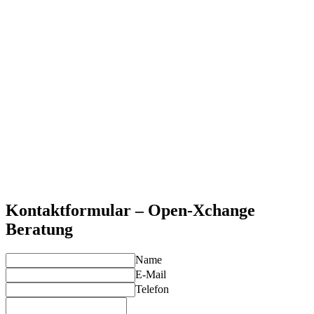
Datensouveränität und DSGVO-Compliance
Volle Kontrolle über Ihre Kommunikationsdaten auf eigenen
Servern – ohne Cloud-Abhängigkeiten.
Kosteneffizienz
Signifikante Einsparungen bei Lizenzkosten im Vergleich zu
proprietären Lösungen.
Flexibilität und Anpassbarkeit
Open-Source-Basis ermöglicht individuelle Anpassungen und
Erweiterungen.
Professionelle Collaboration
Vollständige Groupware-Funktionalität mit E-Mail, Kalender,
Kontakten und Teamarbeit.
Kontaktformular – Open-Xchange
Beratung
Name
E-Mail
Telefon