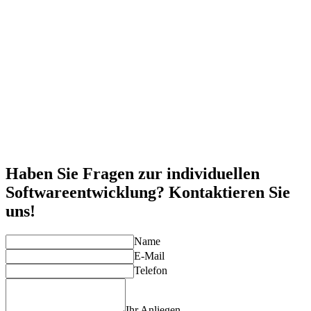
Flexibilität & Skalierbarkeit
Ihre Software wächst mit Ihrem Unternehmen und lässt sich
an zukünftige Anforderungen anpassen.
Optimierung von Prozessen
Automatisieren und optimieren Sie manuelle und ineffiziente
Prozesse, um Zeit und Kosten zu sparen.
Sicherheitsvorteile
Individuelle Software bietet mehr Kontrolle über
Sicherheitsfunktionen und Datenschutzmaßnahmen.
Wettbewerbsvorteil
Mit maßgeschneiderter Software können Sie sich von der
Konkurrenz abheben und Ihre Alleinstellungsmerkmale besser
nutzen.
Haben Sie Fragen zur individuellen
Softwareentwicklung? Kontaktieren Sie
uns!
Name
E-Mail
Telefon
Ihr Anliegen