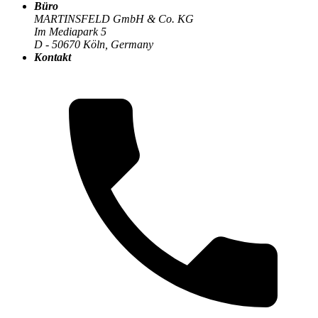
Büro
MARTINSFELD GmbH & Co. KG
Im Mediapark 5
Die MARTINSFELD-Infothek
>
Digitale Transformation
:
D - 50670 Köln, Germany
Kontakt