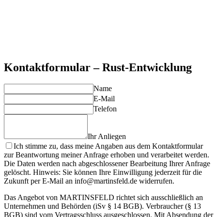
parallele Programmierung sicher und effizient.
Zero-Cost Abstractions
Hochlevel-Programmierung ohne Runtime-Kosten – abstrakte
Konzepte kompilieren zu optimalem Maschinencode.
Starkes Ecosystem und Tooling
Cargo Build-System, umfangreiche Crate-Bibliothek und
ausgereifte Entwicklertools für produktive Entwicklung.
Kontaktformular – Rust-Entwicklung
Name
E-Mail
Telefon
Ihr Anliegen
Ich stimme zu, dass meine Angaben aus dem Kontaktformular
zur Beantwortung meiner Anfrage erhoben und verarbeitet werden.
Die Daten werden nach abgeschlossener Bearbeitung Ihrer Anfrage
gelöscht. Hinweis: Sie können Ihre Einwilligung jederzeit für die
Zukunft per E-Mail an info@martinsfeld.de widerrufen.
Das Angebot von MARTINSFELD richtet sich ausschließlich an
Unternehmen und Behörden (iSv § 14 BGB). Verbraucher (§ 13
BGB) sind vom Vertragsschluss ausgeschlossen. Mit Absendung der