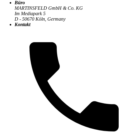
Büro
MARTINSFELD GmbH & Co. KG
Im Mediapark 5
Die MARTINSFELD-Infothek
>
Softwareentwicklung &
D - 50670 Köln, Germany
Modernisierung
:
Kontakt