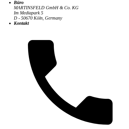
Büro
MARTINSFELD GmbH & Co. KG
Im Mediapark 5
Die MARTINSFELD-Infothek
>
Compliance & Datenschutz
:
D - 50670 Köln, Germany
Kontakt