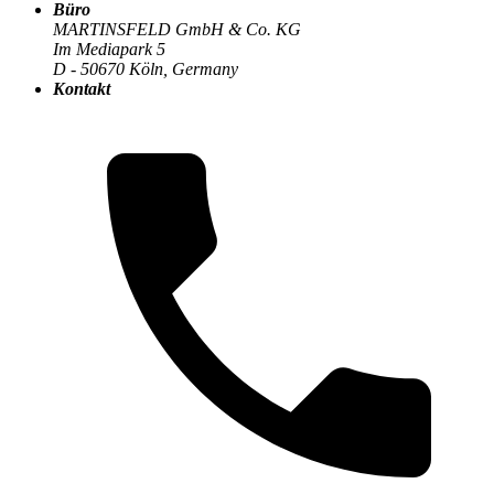
Büro
MARTINSFELD GmbH & Co. KG
Im Mediapark 5
Die MARTINSFELD-Infothek
>
Digitale Transformation
:
D - 50670 Köln, Germany
Kontakt