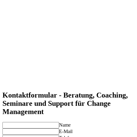
Erfolgreiche Umsetzung von Veränderungsprozessen
Change Management ermöglicht es, digitale Transformation
erfolgreich umzusetzen und Mitarbeiter für den Wandel zu
gewinnen.
Steigerung des Mitarbeiterengagements
Durch gezielte Kommunikation und Change-Management-
Strategien fördern wir das Engagement und die Akzeptanz bei
den Mitarbeitern.
Effiziente Kommunikation und Führung
Wir unterstützen Sie dabei, durch klare Kommunikation und
Führung Vertrauen und Transparenz im Veränderungsprozess
zu schaffen.
Individuelle Lösungen für Ihre Anforderungen
Unsere Experten entwickeln maßgeschneiderte Change-
Management-Strategien, die Ihre spezifischen Anforderungen
optimal abdecken.
Kontaktformular - Beratung, Coaching,
Seminare und Support für Change
Management
Name
E-Mail