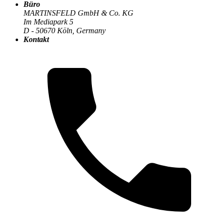
Büro
MARTINSFELD GmbH & Co. KG
Im Mediapark 5
Die MARTINSFELD-Infothek
>
Nachhaltigkeit & ESG
:
D - 50670 Köln, Germany
Kontakt