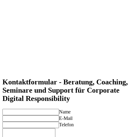
implementieren, die ethische Standards und soziale
Verantwortung fördert.
Stärkung der Vertrauensbasis bei Kunden und Partnern
Unsere Experten helfen Ihnen, Maßnahmen zu
implementieren, die das Vertrauen in Ihre digitale
Transformation und Technologieeinsätze stärken.
Effiziente Anpassung an spezifische Anforderungen
Wir passen Ihre CDR-Strategien an die spezifischen
Anforderungen Ihres Unternehmens an und unterstützen bei
der kontinuierlichen Optimierung.
Individuelle Lösungen für Ihre Anforderungen
Unsere Experten entwickeln maßgeschneiderte Lösungen für
eine verantwortungsvolle digitale Transformation, die zu Ihren
Unternehmenszielen passt.
Kontaktformular - Beratung, Coaching,
Seminare und Support für Corporate
Digital Responsibility
Name
E-Mail
Telefon