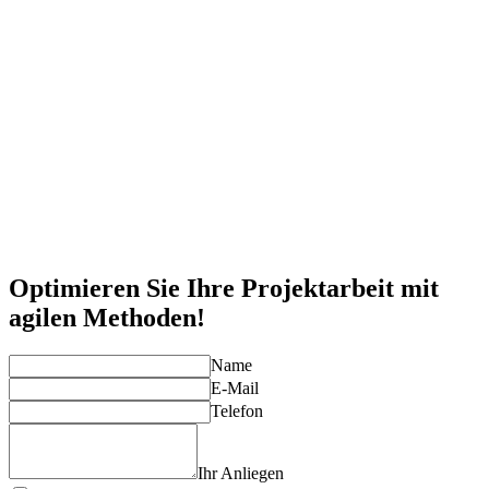
Verbesserte Teamarbeit
Scrum fördert die Zusammenarbeit und Transparenz in Teams
und verbessert die Kommunikation.
Anpassungsfähigkeit an Veränderungen
Agiles Arbeiten ermöglicht es, auf sich ändernde
Anforderungen und Marktbedingungen schnell zu reagieren.
Kürzere Entwicklungszyklen
Durch iterative Sprints können Sie schneller wertvolle
Ergebnisse liefern und das Feedback Ihrer Kunden
kontinuierlich einfließen lassen.
Skalierbarkeit für große Teams
Erfahren Sie, wie Sie agile Methoden in großen
Organisationen anwenden können, um komplexe Projekte
erfolgreich zu skalieren.
Optimieren Sie Ihre Projektarbeit mit
agilen Methoden!
Name
E-Mail
Telefon
Ihr Anliegen