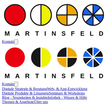
MARTINSFELD
Kontakt
MARTINSFELD
Kontakt
Digitale Strategie & Beratung
Web- & App-Entwicklung
Digitale Produkte & Lösungen
Seminare & Workshops
Die MARTINSFELD -
Blog - Neuigkeiten & Insights
Infothek - Wissen & Hilfe
Themen & Angebote
Über uns
Leistungen
>