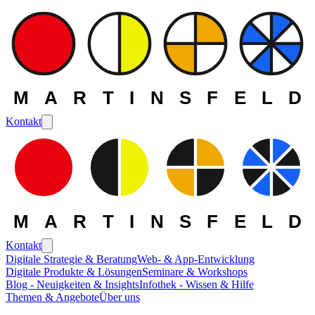
MARTINSFELD
Kontakt
MARTINSFELD
Kontakt
Digitale Strategie & Beratung
Web- & App-Entwicklung
Digitale Produkte & Lösungen
Seminare & Workshops
Die MARTINSFELD -
Blog - Neuigkeiten & Insights
Infothek - Wissen & Hilfe
Themen & Angebote
Über uns
Leistungen
>