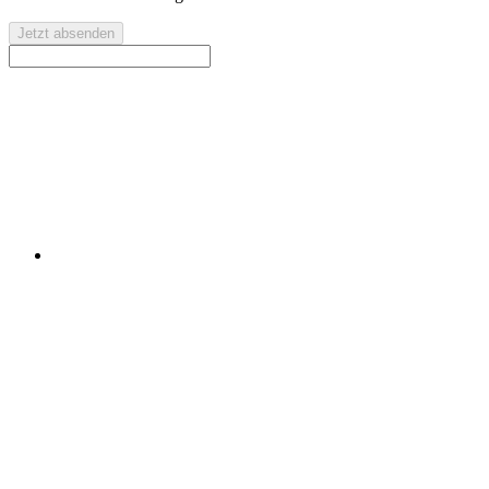
Jetzt absenden
Kontaktieren Sie uns für eine kostenlose Erstberatung oder
ein individuelles Angebot.