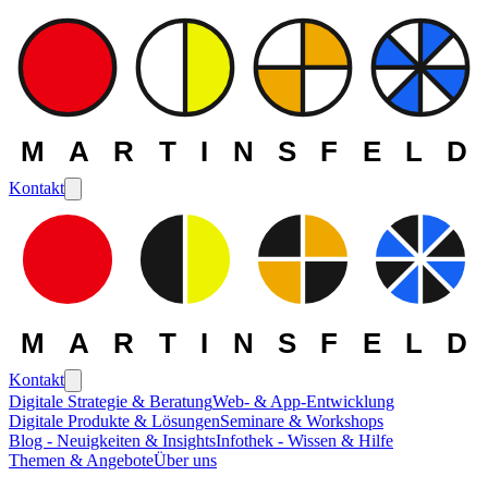
MARTINSFELD
Kontakt
MARTINSFELD
Kontakt
Digitale Strategie & Beratung
Web- & App-Entwicklung
Digitale Produkte & Lösungen
Seminare & Workshops
Die MARTINSFELD -
Blog - Neuigkeiten & Insights
Infothek - Wissen & Hilfe
Themen & Angebote
Über uns
Themen
>
Web- und Frontend-