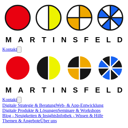
MARTINSFELD
Kontakt
MARTINSFELD
Kontakt
Digitale Strategie & Beratung
Web- & App-Entwicklung
Digitale Produkte & Lösungen
Seminare & Workshops
Die MARTINSFELD -
Blog - Neuigkeiten & Insights
Infothek - Wissen & Hilfe
Themen & Angebote
Über uns
Themen
>
Web- und Frontend-