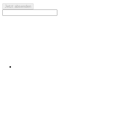
Jetzt absenden
Kontaktieren Sie uns für eine kostenlose Erstberatung oder
ein individuelles Angebot.