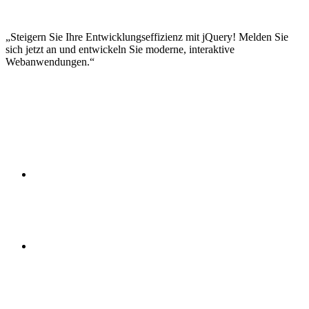
Accessibility mit jQuery
Testing von jQuery-Code
Deployment-Strategien
Steigern Sie Ihre Entwicklungseffizienz mit jQuery! Melden Sie
sich jetzt an und entwickeln Sie moderne, interaktive
Webanwendungen.