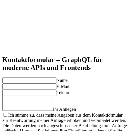
Das GraphQL-Schema ist der zentrale Vertrag zwischen
Backend und Frontend – mit Introspection und automatisch
generierter Dokumentation.
Nahtlose Tool-Integration
GraphQL passt in jede moderne Architektur – ob
Microservices, BFF, Federation oder Cloud-native
Umgebungen.
Bessere Developer Experience
Mit Code-Generierung, Hot-Reload-Tools und exzellenten
IDEs entwickeln Teams schneller, sicherer und mit weniger
Bugs.
Kontaktformular – GraphQL für
moderne APIs und Frontends
Name
E-Mail
Telefon
Ihr Anliegen
Ich stimme zu, dass meine Angaben aus dem Kontaktformular
zur Beantwortung meiner Anfrage erhoben und verarbeitet werden.
Die Daten werden nach abgeschlossener Bearbeitung Ihrer Anfrage
gelöscht. Hinweis: Sie können Ihre Einwilligung jederzeit für die