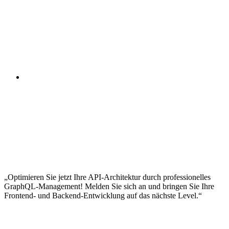
Rate Limiting auf GraphQL-Ebene
Authentifizierung mit JWT, OAuth und Session-
basierten Ansätzen
Field-Level Authorization mit Direktiven und
Middleware
Schutz vor Introspection-Missbrauch in
Produktivumgebungen
Persisted Queries für höhere Sicherheit und
Performance
Unit-Tests für Resolver mit Jest und Mocha
Integration-Tests mit Apollo Server Testing Library
End-to-End-Tests für GraphQL-APIs
Schema-Validation in CI/CD-Pipelines
Monitoring mit Apollo Studio, GraphQL Hive und
Open-Source-Alternativen
Tracing und Performance-Analyse in Produktion
Deployment-Strategien für GraphQL-Services in
Cloud-Umgebungen
Optimieren Sie jetzt Ihre API-Architektur durch professionelles
GraphQL-Management! Melden Sie sich an und bringen Sie Ihre
Frontend- und Backend-Entwicklung auf das nächste Level.