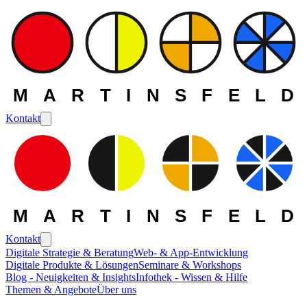
MARTINSFELD
Kontakt
MARTINSFELD
Kontakt
Digitale Strategie & Beratung
Web- & App-Entwicklung
Digitale Produkte & Lösungen
Seminare & Workshops
Die MARTINSFELD -
Blog - Neuigkeiten & Insights
Infothek - Wissen & Hilfe
Themen & Angebote
Über uns
Themen
>
Web- und Frontend-