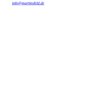
info@martinsfeld.de
Abstract
Entdecken Sie die revolutionäre Welt der 5G-Technologie und
erfahren Sie, wie sie unser tägliches Leben, die Industrie und die
Zukunft der Kommunikation verändern wird.
#
5G
#
Mobilfunk
#
Kommunikation
#
Technologie
#
Innovation