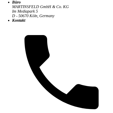
Büro
MARTINSFELD GmbH & Co. KG
Im Mediapark 5
Der MARTINSFELD-Blog
>
Softwarearchitektur
:
D - 50670 Köln, Germany
Kontakt