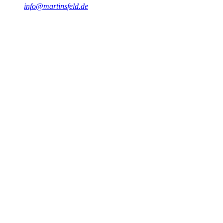
info@martinsfeld.de
Abstract
Erfahren Sie, welche kritischen Fehler die Implementierung von
Mikroservice-Architekturen zum Scheitern bringen und wie Sie
diese vermeiden können.
#
Mikroservices
#
Architektur
#
Fehler