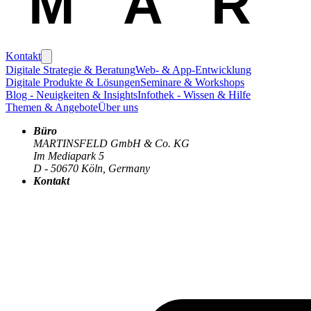
MAR
Kontakt
Digitale Strategie & Beratung
Web- & App-Entwicklung
Digitale Produkte & Lösungen
Seminare & Workshops
Blog - Neuigkeiten & Insights
Infothek - Wissen & Hilfe
Themen & Angebote
Über uns
Büro
MARTINSFELD GmbH & Co. KG
Im Mediapark 5
D - 50670 Köln, Germany
Kontakt