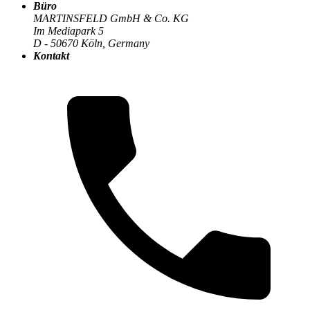
Büro
MARTINSFELD GmbH & Co. KG
Im Mediapark 5
Der MARTINSFELD-Blog
>
KI & Machine Learning
:
D - 50670 Köln, Germany
Kontakt