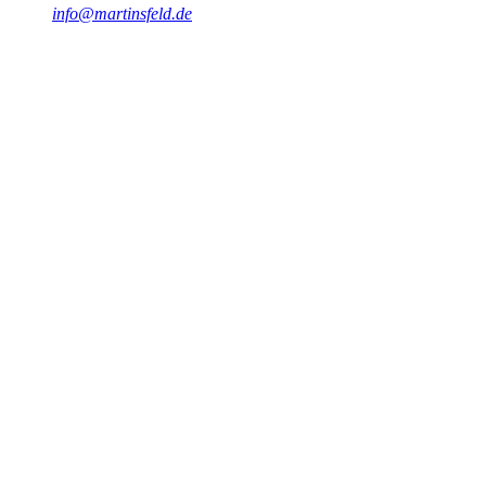
info@martinsfeld.de
Abstract
Entdecken Sie Laravel, das beliebte PHP-Framework für moderne
Webentwicklung. Lernen Sie die Grundlagen, Vorteile und
Einsatzmöglichkeiten kennen.
#
Laravel
#
PHP
#
Webentwicklung
#
Framework
#
MVC
#
Entwicklerfreundlichkeit