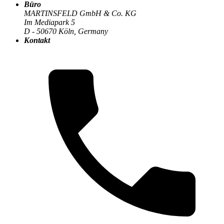
Büro
MARTINSFELD GmbH & Co. KG
Im Mediapark 5
Der MARTINSFELD-Blog
>
Backend & APIs
:
D - 50670 Köln, Germany
Kontakt