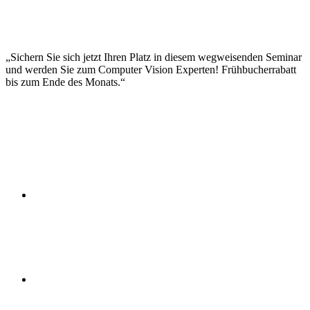
Generative Adversarial Networks
Few-Shot Learning
Self-Supervised Learning
Neural Architecture Search
Attention Mechanismen
Sichern Sie sich jetzt Ihren Platz in diesem wegweisenden Seminar
und werden Sie zum Computer Vision Experten! Frühbucherrabatt
bis zum Ende des Monats.