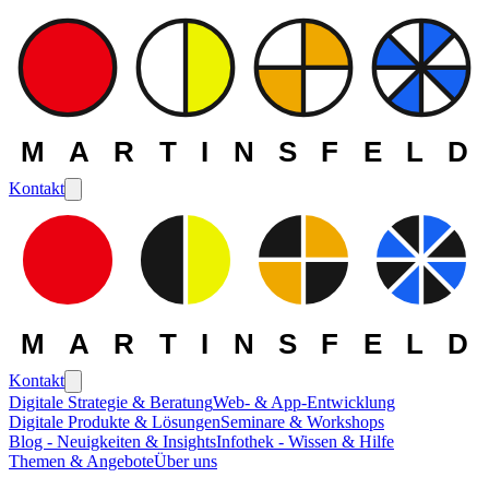
MARTINSFELD
Kontakt
MARTINSFELD
Kontakt
Digitale Strategie & Beratung
Web- & App-Entwicklung
Digitale Produkte & Lösungen
Seminare & Workshops
Die MARTINSFELD -
Blog - Neuigkeiten & Insights
Infothek - Wissen & Hilfe
Themen & Angebote
Über uns
Themen
>
Maschinelles Lernen