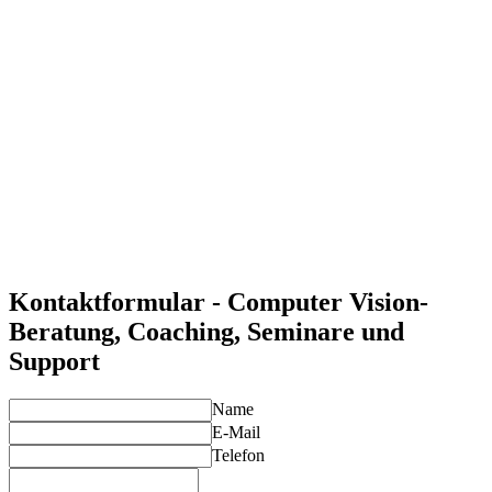
Automatisierung und Effizienz
Mit Computer Vision können Unternehmen visuelle Prozesse
und Prüfungen automatisieren und effizienter gestalten.
KI-basierte Bild- und Videoanalyse
Computer Vision Systeme ermöglichen die Analyse großer
Mengen visueller Daten in Echtzeit und bieten wertvolle
Einblicke.
Qualitätskontrolle und Sicherheit
CV-Systeme bieten Anwendungen in der Qualitätskontrolle,
Überwachung und der Sicherheit in industriellen
Umgebungen.
Individuelle Lösungen für Ihre Anforderungen
Unsere Experten entwickeln maßgeschneiderte Computer
Vision-Lösungen, die Ihre spezifischen Anforderungen
optimal abdecken und Ihre Projekte zum Erfolg führen.
Kontaktformular - Computer Vision-
Beratung, Coaching, Seminare und
Support
Name
E-Mail
Telefon