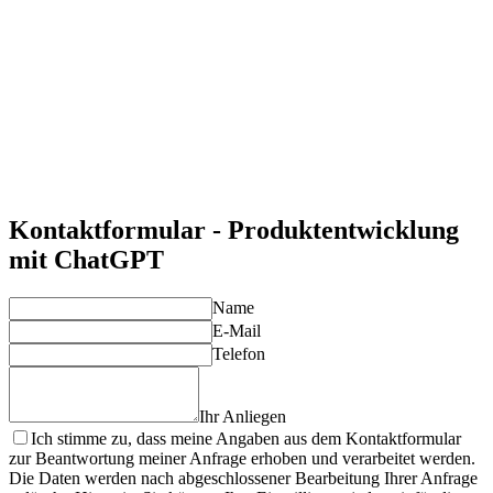
Entwickeln Sie einzigartige Produkte, die Ihre
Geschäftsprozesse revolutionieren.
Effizienzsteigerung
Nutzen Sie ChatGPT, um Entwicklungszeiten zu verkürzen
und Ressourcen effizienter einzusetzen.
Maßgeschneiderte Ansätze
Unsere Lösungen sind individuell auf die Anforderungen
Ihres Unternehmens abgestimmt.
Kontinuierliche Unterstützung
Profitieren Sie von unserem technischen Support und unserer
Erfahrung bei der Optimierung von KI-Produkten.
Kontaktformular - Produktentwicklung
mit ChatGPT
Name
E-Mail
Telefon
Ihr Anliegen
Ich stimme zu, dass meine Angaben aus dem Kontaktformular
zur Beantwortung meiner Anfrage erhoben und verarbeitet werden.
Die Daten werden nach abgeschlossener Bearbeitung Ihrer Anfrage