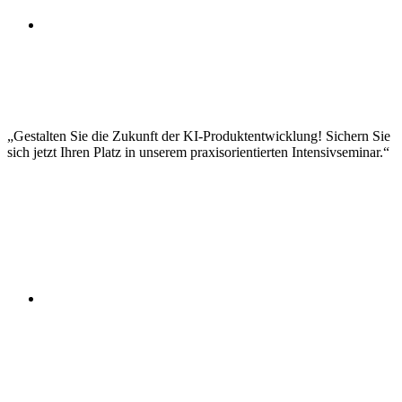
Partnerschaften und Ecosystem-Building
ROI-Berechnung und Business Case Entwicklung
Stakeholder Management und Kommunikation
Schulung und Enablement von Mitarbeitern
Prozessanpassung und -optimierung
Risikomanagement und Mitigation
Erfolgsmessung und KPI-Tracking
Gestalten Sie die Zukunft der KI-Produktentwicklung! Sichern Sie
sich jetzt Ihren Platz in unserem praxisorientierten Intensivseminar.