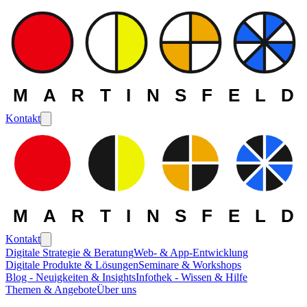
MARTINSFELD
Kontakt
MARTINSFELD
Kontakt
Digitale Strategie & Beratung
Web- & App-Entwicklung
Digitale Produkte & Lösungen
Seminare & Workshops
Die MARTINSFELD -
Blog - Neuigkeiten & Insights
Infothek - Wissen & Hilfe
Themen & Angebote
Über uns
Themen
>
Maschinelles Lernen