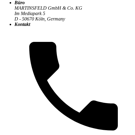
Büro
MARTINSFELD GmbH & Co. KG
Im Mediapark 5
Die MARTINSFELD-Infothek
>
Cloud & Infrastruktur
:
D - 50670 Köln, Germany
Kontakt