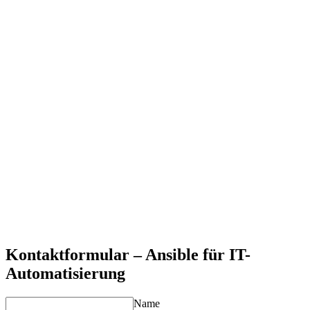
reproduzierbare Infrastruktur.
Enterprise-Integration
Ansible Tower/AWX-Setup und Integration in bestehende
DevOps-Toolchains.
Einfachheit und Effizienz
Agentless-Architektur und YAML-basierte Konfiguration für
schnelle Implementierung und Wartung.
Skalierbarkeit und Flexibilität
Von kleinen Setups bis zu Enterprise-Umgebungen mit
tausenden Servern und Multi-Cloud-Szenarien.
Konsistenz und Compliance
Standardisierte Konfigurationen und reproduzierbare
Deployments für bessere Governance.
Kostenreduktion
Signifikante Zeitersparnis durch Automatisierung manueller
Prozesse und Reduzierung von Fehlern.
Kontaktformular – Ansible für IT-
Automatisierung
Name